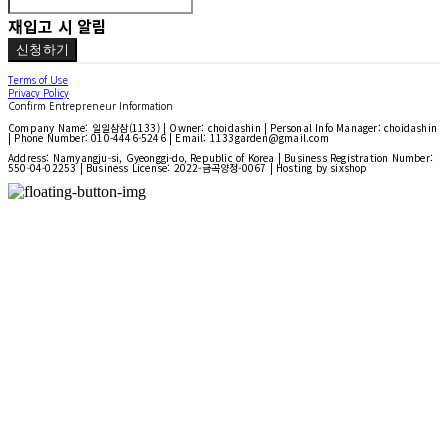
재입고 시 알림
신청하기
Terms of Use
Privacy Policy
Confirm Entrepreneur Information
Company Name: 일일삼삼(1133) | Owner: choidashin | Personal Info Manager: choidashin
| Phone Number: 010-4446-5246 | Email: 1133garden@gmail.com
Address: Namyangju-si, Gyeonggi-do, Republic of Korea | Business Registration Number:
550-04-02253
| Business License:
2022-금곡양정-0067
| Hosting by sixshop