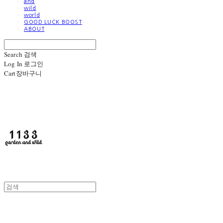
and
wild
world
GOOD LUCK BOOST
ABOUT
Search
검색
Log In
로그인
Cart
장바구니
1133