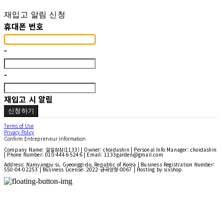
재입고 알림 신청
휴대폰 번호
-
-
재입고 시 알림
신청하기
Terms of Use
Privacy Policy
Confirm Entrepreneur Information
Company Name: 일일삼삼(1133) | Owner: choidashin | Personal Info Manager: choidashin
| Phone Number: 010-4446-5246 | Email: 1133garden@gmail.com
Address: Namyangju-si, Gyeonggi-do, Republic of Korea | Business Registration Number:
550-04-02253
| Business License:
2022-금곡양정-0067
| Hosting by sixshop