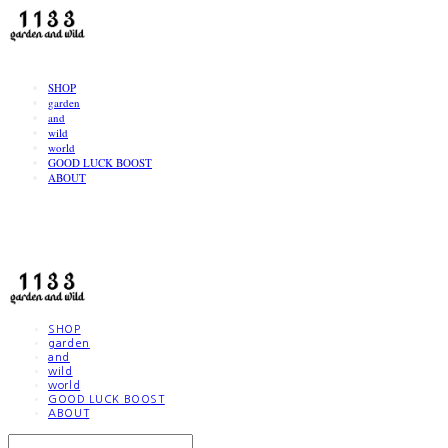
LOG IN
로그인
SHOP
garden
and
wild
world
GOOD LUCK BOOST
ABOUT
1133
SHOP
garden
and
wild
world
GOOD LUCK BOOST
ABOUT