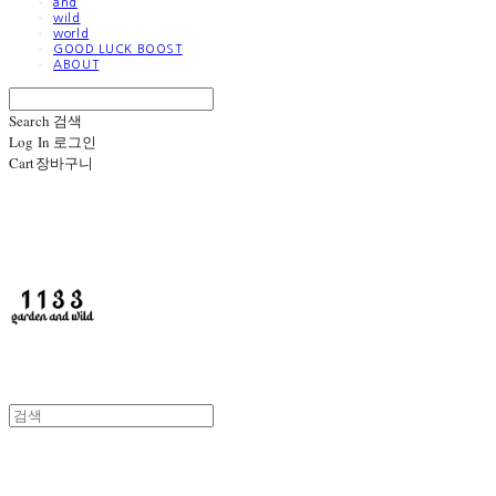
and
wild
world
GOOD LUCK BOOST
ABOUT
Search
검색
Log In
로그인
Cart
장바구니
1133