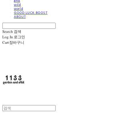
and
wild
world
GOOD LUCK BOOST
ABOUT
Search
검색
Log In
로그인
Cart
장바구니
1133