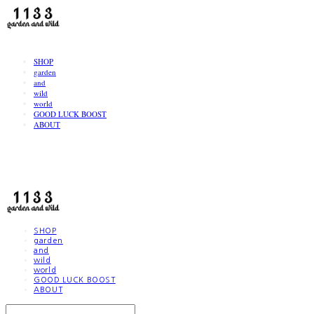
LOG IN
로그인
SHOP
garden
and
wild
world
GOOD LUCK BOOST
ABOUT
1133
SHOP
garden
and
wild
world
GOOD LUCK BOOST
ABOUT