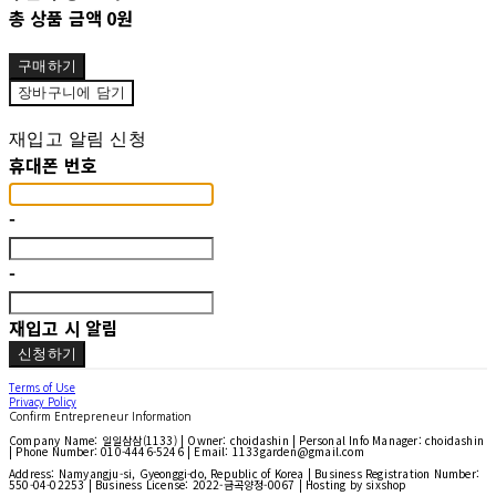
총 상품 금액
0원
구매하기
장바구니에 담기
재입고 알림 신청
휴대폰 번호
-
-
재입고 시 알림
신청하기
Terms of Use
Privacy Policy
Confirm Entrepreneur Information
Company Name: 일일삼삼(1133) | Owner: choidashin | Personal Info Manager: choidashin
| Phone Number: 010-4446-5246 | Email: 1133garden@gmail.com
Address: Namyangju-si, Gyeonggi-do, Republic of Korea | Business Registration Number:
550-04-02253
| Business License:
2022-금곡양정-0067
| Hosting by sixshop